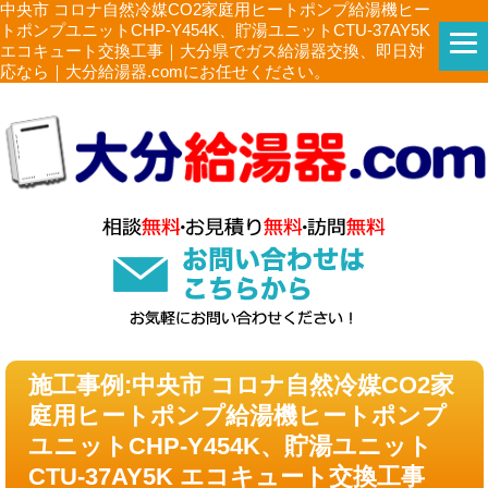
中央市 コロナ自然冷媒CO2家庭用ヒートポンプ給湯機ヒー
トポンプユニットCHP-Y454K、貯湯ユニットCTU-37AY5K
エコキュート交換工事｜大分県でガス給湯器交換、即日対
応なら｜大分給湯器.comにお任せください。
施工事例:中央市 コロナ自然冷媒CO2家
庭用ヒートポンプ給湯機ヒートポンプ
ユニットCHP-Y454K、貯湯ユニット
CTU-37AY5K エコキュート交換工事