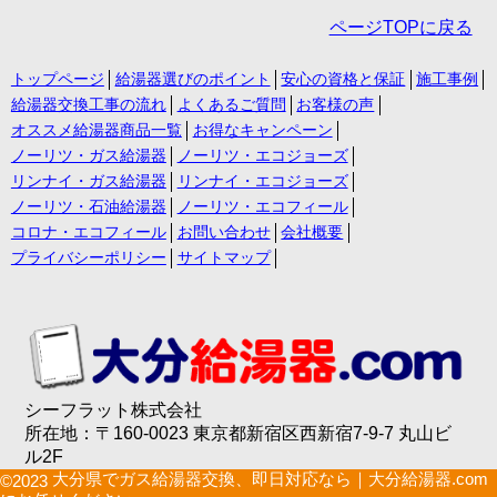
ページTOPに戻る
トップページ
給湯器選びのポイント
安心の資格と保証
施工事例
給湯器交換工事の流れ
よくあるご質問
お客様の声
オススメ給湯器商品一覧
お得なキャンペーン
ノーリツ・ガス給湯器
ノーリツ・エコジョーズ
リンナイ・ガス給湯器
リンナイ・エコジョーズ
ノーリツ・石油給湯器
ノーリツ・エコフィール
コロナ・エコフィール
お問い合わせ
会社概要
プライバシーポリシー
サイトマップ
シーフラット株式会社
所在地：〒160-0023 東京都新宿区西新宿7-9-7 丸山ビ
ル2F
大分県でガス給湯器交換、即日対応なら｜大分給湯器.com
©2023