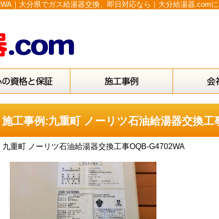
02WA｜大分県でガス給湯器交換、即日対応なら｜大分給湯器.com
施工事例:九重町 ノーリツ石油給湯器交換工事O
九重町 ノーリツ石油給湯器交換工事OQB-G4702WA