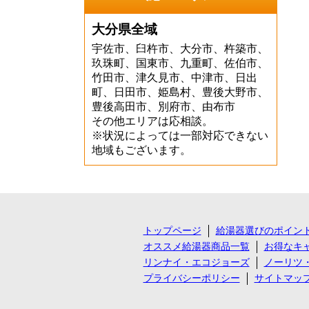
大分県全域
宇佐市、臼杵市、大分市、杵築市、
玖珠町、国東市、九重町、佐伯市、
竹田市、津久見市、中津市、日出
町、日田市、姫島村、豊後大野市、
豊後高田市、別府市、由布市
その他エリアは応相談。
※状況によっては一部対応できない
地域もございます。
トップページ
給湯器選びのポイン
オススメ給湯器商品一覧
お得なキ
リンナイ・エコジョーズ
ノーリツ
プライバシーポリシー
サイトマッ