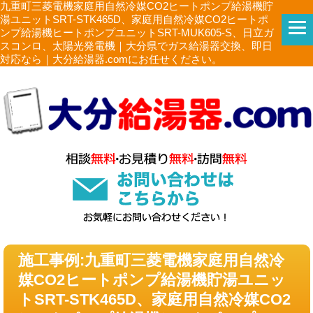
九重町三菱電機家庭用自然冷媒CO2ヒートポンプ給湯機貯
湯ユニットSRT-STK465D、家庭用自然冷媒CO2ヒートポ
ンプ給湯機ヒートポンプユニットSRT-MUK605-S、日立ガ
スコンロ、太陽光発電機｜大分県でガス給湯器交換、即日
対応なら｜大分給湯器.comにお任せください。
施工事例:九重町三菱電機家庭用自然冷
媒CO2ヒートポンプ給湯機貯湯ユニッ
トSRT-STK465D、家庭用自然冷媒CO2