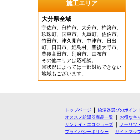
施工エリア
大分県全域
宇佐市、臼杵市、大分市、杵築市、
玖珠町、国東市、九重町、佐伯市、
竹田市、津久見市、中津市、日出
町、日田市、姫島村、豊後大野市、
豊後高田市、別府市、由布市
その他エリアは応相談。
※状況によっては一部対応できない
地域もございます。
トップページ
給湯器選びのポイン
オススメ給湯器商品一覧
お得なキ
リンナイ・エコジョーズ
ノーリツ
プライバシーポリシー
サイトマッ