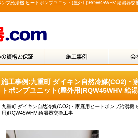
ポンプ給湯機 ヒートポンプユニット(屋外用)RQW45WHV 給湯
施工事例:九重町 ダイキン自然冷媒(CO2)
トポンプユニット(屋外用)RQW45WHV 給
九重町 ダイキン自然冷媒(CO2)・家庭用ヒートポンプ給湯機
用)RQW45WHV 給湯器交換工事