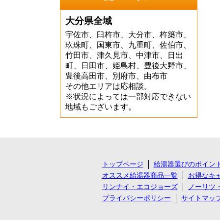
大分県全域
宇佐市、臼杵市、大分市、杵築市、
玖珠町、国東市、九重町、佐伯市、
竹田市、津久見市、中津市、日出
町、日田市、姫島村、豊後大野市、
豊後高田市、別府市、由布市
その他エリアは応相談。
※状況によっては一部対応できない
地域もございます。
トップページ
給湯器選びのポイン
オススメ給湯器商品一覧
お得なキ
リンナイ・エコジョーズ
ノーリツ
プライバシーポリシー
サイトマッ