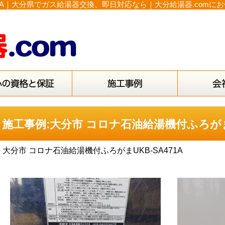
71A｜大分県でガス給湯器交換、即日対応なら｜大分給湯器.comに
施工事例:大分市 コロナ石油給湯機付ふろがまU
大分市 コロナ石油給湯機付ふろがまUKB-SA471A