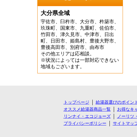
大分県全域
宇佐市、臼杵市、大分市、杵築市、
玖珠町、国東市、九重町、佐伯市、
竹田市、津久見市、中津市、日出
町、日田市、姫島村、豊後大野市、
豊後高田市、別府市、由布市
その他エリアは応相談。
※状況によっては一部対応できない
地域もございます。
トップページ
給湯器選びのポイン
オススメ給湯器商品一覧
お得なキ
リンナイ・エコジョーズ
ノーリツ
プライバシーポリシー
サイトマッ