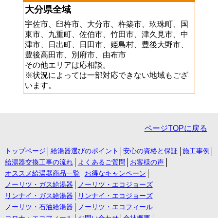
大分県全域
宇佐市、臼杵市、大分市、杵築市、玖珠町、国
東市、九重町、佐伯市、竹田市、津久見市、中
津市、日出町、日田市、姫島村、豊後大野市、
豊後高田市、別府市、由布市
その他エリアは応相談。
※状況によっては一部対応できない地域もござ
います。
ページTOPに戻る
トップページ
給湯器選びのポイント
安心の資格と保証
施工事例
給湯器交換工事の流れ
よくあるご質問
お客様の声
オススメ給湯器商品一覧
お得なキャンペーン
ノーリツ・ガス給湯器
ノーリツ・エコジョーズ
リンナイ・ガス給湯器
リンナイ・エコジョーズ
ノーリツ・石油給湯器
ノーリツ・エコフィール