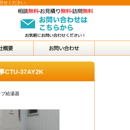
お任せください。
TU-37AY2K
ンプ給湯器