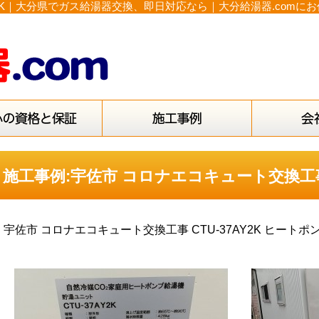
Y2K｜大分県でガス給湯器交換、即日対応なら｜大分給湯器.comに
施工事例:宇佐市 コロナエコキュート交換工事C
宇佐市 コロナエコキュート交換工事 CTU-37AY2K ヒートポ