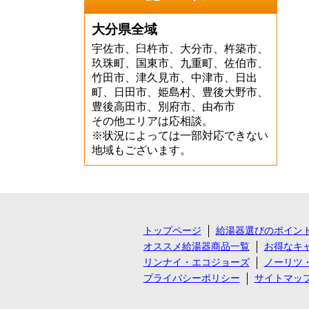
大分県全域
宇佐市、臼杵市、大分市、杵築市、
玖珠町、国東市、九重町、佐伯市、
竹田市、津久見市、中津市、日出
町、日田市、姫島村、豊後大野市、
豊後高田市、別府市、由布市
その他エリアは応相談。
※状況によっては一部対応できない
地域もございます。
トップページ
給湯器選びのポイン
オススメ給湯器商品一覧
お得なキ
リンナイ・エコジョーズ
ノーリツ
プライバシーポリシー
サイトマッ