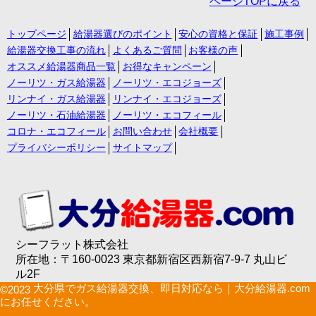
ページTOPに戻る
トップページ
給湯器選びのポイント
安心の資格と保証
施工事例
給湯器交換工事の流れ
よくあるご質問
お客様の声
オススメ給湯器商品一覧
お得なキャンペーン
ノーリツ・ガス給湯器
ノーリツ・エコジョーズ
リンナイ・ガス給湯器
リンナイ・エコジョーズ
ノーリツ・石油給湯器
ノーリツ・エコフィール
コロナ・エコフィール
お問い合わせ
会社概要
プライバシーポリシー
サイトマップ
シーフラット株式会社
所在地：〒160-0023 東京都新宿区西新宿7-9-7 丸山ビ
ル2F
大分県でガス給湯器交換、即日対応なら｜大分給湯器.com
©2023
にお任せください。