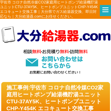
宇佐市 コロナ自然冷媒CO2家庭用ヒートポンプ給湯機貯湯
ユニットCTU-37AY5K、ヒートポンプユニットCHP-Y454K
エコキュート交換工事｜大分県でガス給湯器交換、即日対
応なら｜大分給湯器.comにお任せください。
施工事例:宇佐市 コロナ自然冷媒CO2家
庭用ヒートポンプ給湯機貯湯ユニット
CTU-37AY5K、ヒートポンプユニット
CHP-Y454K エコキュート交換工事