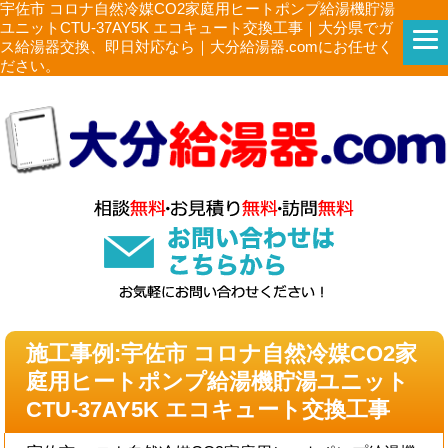
宇佐市 コロナ自然冷媒CO2家庭用ヒートポンプ給湯機貯湯
ユニットCTU-37AY5K エコキュート交換工事｜大分県でガ
ス給湯器交換、即日対応なら｜大分給湯器.comにお任せく
ださい。
施工事例:宇佐市 コロナ自然冷媒CO2家
庭用ヒートポンプ給湯機貯湯ユニット
CTU-37AY5K エコキュート交換工事