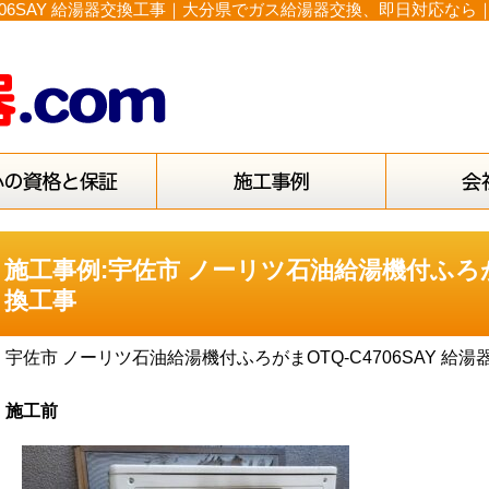
706SAY 給湯器交換工事｜大分県でガス給湯器交換、即日対応なら
施工事例:宇佐市 ノーリツ石油給湯機付ふろがまO
換工事
宇佐市 ノーリツ石油給湯機付ふろがまOTQ-C4706SAY 給
施工前