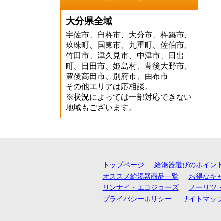
大分県全域
宇佐市、臼杵市、大分市、杵築市、
玖珠町、国東市、九重町、佐伯市、
竹田市、津久見市、中津市、日出
町、日田市、姫島村、豊後大野市、
豊後高田市、別府市、由布市
その他エリアは応相談。
※状況によっては一部対応できない
地域もございます。
トップページ
給湯器選びのポイン
オススメ給湯器商品一覧
お得なキ
リンナイ・エコジョーズ
ノーリツ
プライバシーポリシー
サイトマッ