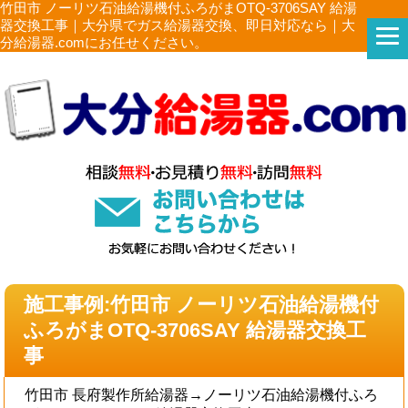
竹田市 ノーリツ石油給湯機付ふろがまOTQ-3706SAY 給湯
器交換工事｜大分県でガス給湯器交換、即日対応なら｜大
分給湯器.comにお任せください。
施工事例:竹田市 ノーリツ石油給湯機付
ふろがまOTQ-3706SAY 給湯器交換工
事
竹田市 長府製作所給湯器→ノーリツ石油給湯機付ふろ