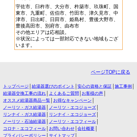
宇佐市、臼杵市、大分市、杵築市、玖珠町、国
東市、九重町、佐伯市、竹田市、津久見市、中
津市、日出町、日田市、姫島村、豊後大野市、
豊後高田市、別府市、由布市
その他エリアは応相談。
※状況によっては一部対応できない地域もござ
います。
ページTOPに戻る
トップページ
給湯器選びのポイント
安心の資格と保証
施工事例
給湯器交換工事の流れ
よくあるご質問
お客様の声
オススメ給湯器商品一覧
お得なキャンペーン
ノーリツ・ガス給湯器
ノーリツ・エコジョーズ
リンナイ・ガス給湯器
リンナイ・エコジョーズ
ノーリツ・石油給湯器
ノーリツ・エコフィール
コロナ・エコフィール
お問い合わせ
会社概要
プライバシーポリシー
サイトマップ