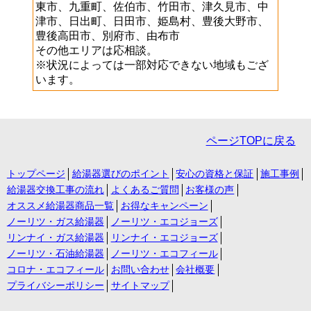
東市、九重町、佐伯市、竹田市、津久見市、中
津市、日出町、日田市、姫島村、豊後大野市、
豊後高田市、別府市、由布市
その他エリアは応相談。
※状況によっては一部対応できない地域もござ
います。
ページTOPに戻る
トップページ
給湯器選びのポイント
安心の資格と保証
施工事例
給湯器交換工事の流れ
よくあるご質問
お客様の声
オススメ給湯器商品一覧
お得なキャンペーン
ノーリツ・ガス給湯器
ノーリツ・エコジョーズ
リンナイ・ガス給湯器
リンナイ・エコジョーズ
ノーリツ・石油給湯器
ノーリツ・エコフィール
コロナ・エコフィール
お問い合わせ
会社概要
プライバシーポリシー
サイトマップ