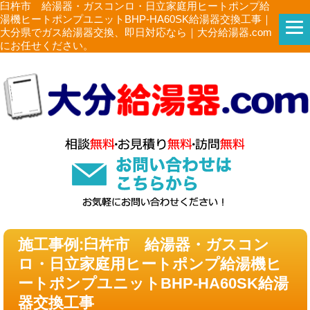
臼杵市 給湯器・ガスコンロ・日立家庭用ヒートポンプ給
湯機ヒートポンプユニットBHP-HA60SK給湯器交換工事｜
大分県でガス給湯器交換、即日対応なら｜大分給湯器.com
にお任せください。
施工事例:臼杵市 給湯器・ガスコン
ロ・日立家庭用ヒートポンプ給湯機ヒ
ートポンプユニットBHP-HA60SK給湯
器交換工事