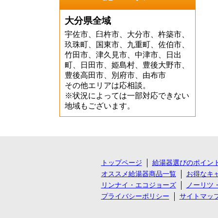
大分県全域
宇佐市、臼杵市、大分市、杵築市、
玖珠町、国東市、九重町、佐伯市、
竹田市、津久見市、中津市、日出
町、日田市、姫島村、豊後大野市、
豊後高田市、別府市、由布市
その他エリアは応相談。
※状況によっては一部対応できない
地域もございます。
トップページ
給湯器選びのポイン
オススメ給湯器商品一覧
お得なキ
リンナイ・エコジョーズ
ノーリツ
プライバシーポリシー
サイトマッ