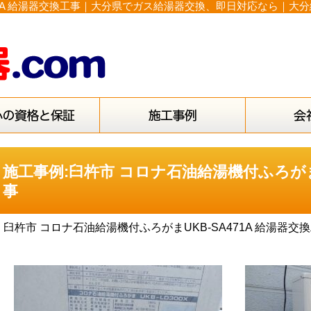
71A 給湯器交換工事｜大分県でガス給湯器交換、即日対応なら｜大分
施工事例:臼杵市 コロナ石油給湯機付ふろがまU
事
臼杵市 コロナ石油給湯機付ふろがまUKB-SA471A 給湯器交