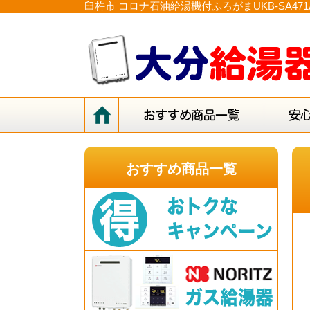
臼杵市 コロナ石油給湯機付ふろがまUKB-SA4
おすすめ商品一覧