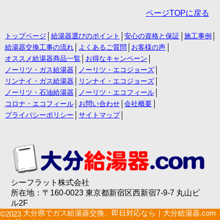
ページTOPに戻る
トップページ
給湯器選びのポイント
安心の資格と保証
施工事例
給湯器交換工事の流れ
よくあるご質問
お客様の声
オススメ給湯器商品一覧
お得なキャンペーン
ノーリツ・ガス給湯器
ノーリツ・エコジョーズ
リンナイ・ガス給湯器
リンナイ・エコジョーズ
ノーリツ・石油給湯器
ノーリツ・エコフィール
コロナ・エコフィール
お問い合わせ
会社概要
プライバシーポリシー
サイトマップ
シーフラット株式会社
所在地：〒160-0023 東京都新宿区西新宿7-9-7 丸山ビ
ル2F
大分県でガス給湯器交換、即日対応なら｜大分給湯器.com
©2023