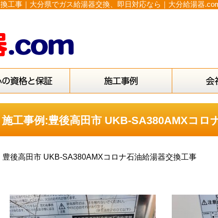
湯器交換工事｜大分県でガス給湯器交換、即日対応なら｜大分給湯器.c
施工事例:豊後高田市 UKB-SA380AMX
豊後高田市 UKB-SA380AMXコロナ石油給湯器交換工事