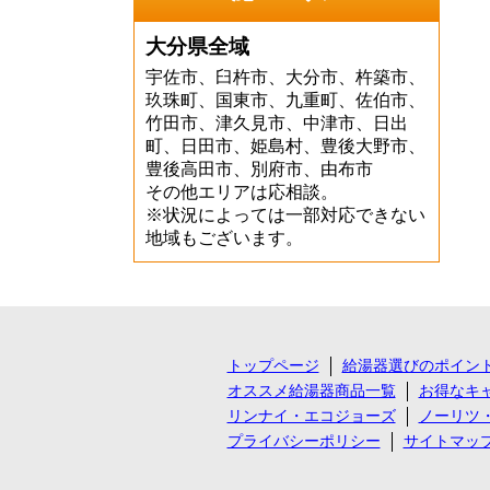
大分県全域
宇佐市、臼杵市、大分市、杵築市、
玖珠町、国東市、九重町、佐伯市、
竹田市、津久見市、中津市、日出
町、日田市、姫島村、豊後大野市、
豊後高田市、別府市、由布市
その他エリアは応相談。
※状況によっては一部対応できない
地域もございます。
トップページ
給湯器選びのポイン
オススメ給湯器商品一覧
お得なキ
リンナイ・エコジョーズ
ノーリツ
プライバシーポリシー
サイトマッ